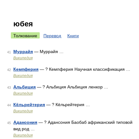
юбея
Толкование
Перевод
Книги
Муррайя
— Муррайя …
41
Википедия
Кемпферия
— ? Кемпферия Научная классификация …
42
Википедия
Альбиция
— ? Альбиция Альбиция ленкор …
43
Википедия
Кёльрейтерия
— ? Кёльрейтерия …
44
Википедия
Адансония
— ? Адансония Баобаб африканский типовой
45
вид род …
Википедия