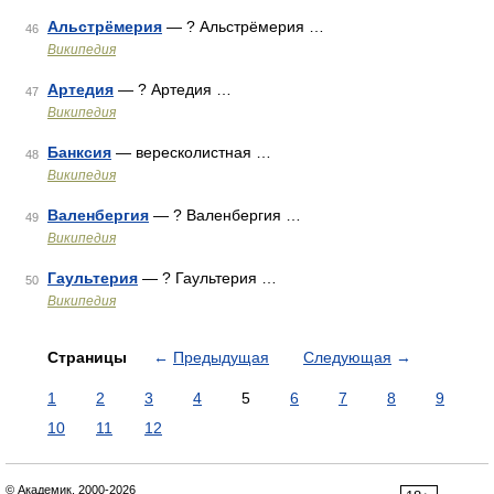
Альстрёмерия
— ? Альстрёмерия …
46
Википедия
Артедия
— ? Артедия …
47
Википедия
Банксия
— вересколистная …
48
Википедия
Валенбергия
— ? Валенбергия …
49
Википедия
Гаультерия
— ? Гаультерия …
50
Википедия
Страницы
←
Предыдущая
Следующая
→
1
2
3
4
5
6
7
8
9
10
11
12
© Академик, 2000-2026